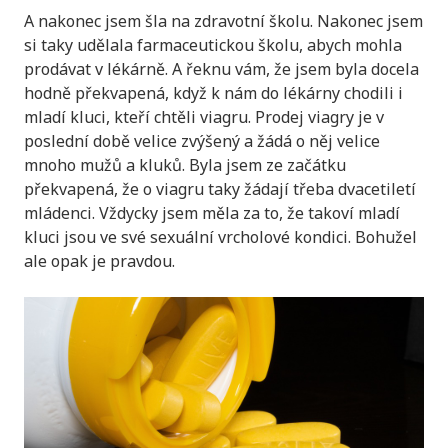
A nakonec jsem šla na zdravotní školu. Nakonec jsem
si taky udělala farmaceutickou školu, abych mohla
prodávat v lékárně. A řeknu vám, že jsem byla docela
hodně překvapená, když k nám do lékárny chodili i
mladí kluci, kteří chtěli viagru. Prodej viagry je v
poslední době velice zvýšený a žádá o něj velice
mnoho mužů a kluků. Byla jsem ze začátku
překvapená, že o viagru taky žádají třeba dvacetiletí
mládenci. Vždycky jsem měla za to, že takoví mladí
kluci jsou ve své sexuální vrcholové kondici. Bohužel
ale opak je pravdou.