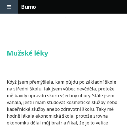
Toggle
Bumo
Sidebar
Skip
to
content
Mužské léky
Když jsem přemýšlela, kam půjdu po základní škole
na střední školu, tak jsem vůbec nevěděla, protože
mě bavily opravdu skoro všechny obory. Stále jsem
váhala, jestli mám studovat kosmetické služby nebo
kadeřnické služby anebo zdravotní školu. Taky mě
hodně lákala ekonomická škola, protože zrovna
ekonomku dělal můj bratr a říkal, že je to velice