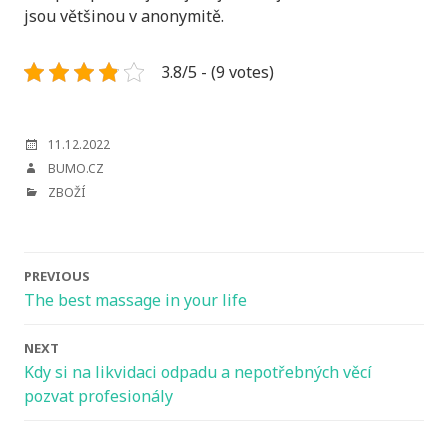
jsou většinou v anonymitě.
3.8/5 - (9 votes)
POSTED
11.12.2022
ON
AUTHOR
BUMO.CZ
CATEGORIES
ZBOŽÍ
Post
PREVIOUS
navigation
The best massage in your life
NEXT
Kdy si na likvidaci odpadu a nepotřebných věcí
pozvat profesionály