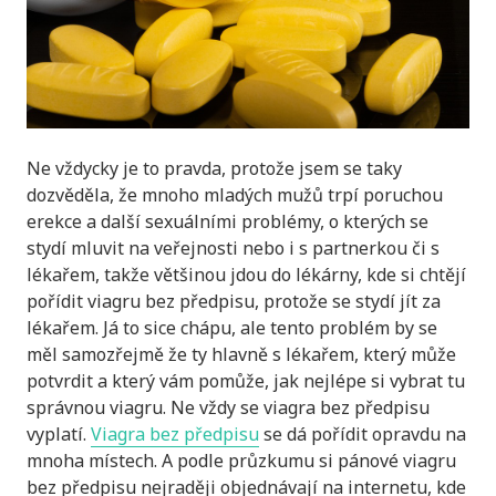
Ne vždycky je to pravda, protože jsem se taky
dozvěděla, že mnoho mladých mužů trpí poruchou
erekce a další sexuálními problémy, o kterých se
stydí mluvit na veřejnosti nebo i s partnerkou či s
lékařem, takže většinou jdou do lékárny, kde si chtějí
pořídit viagru bez předpisu, protože se stydí jít za
lékařem. Já to sice chápu, ale tento problém by se
měl samozřejmě že ty hlavně s lékařem, který může
potvrdit a který vám pomůže, jak nejlépe si vybrat tu
správnou viagru. Ne vždy se viagra bez předpisu
vyplatí.
Viagra bez předpisu
se dá pořídit opravdu na
mnoha místech. A podle průzkumu si pánové viagru
bez předpisu nejraději objednávají na internetu, kde