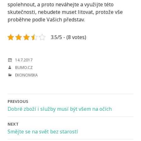
spolehnout, a proto neváhejte a využijte této
skutečnosti, nebudete muset litovat, protože vše
proběhne podle Vašich představ.
3.5/5 - (8 votes)
POSTED
14.7.2017
ON
AUTHOR
BUMO.CZ
CATEGORIES
EKONOMIKA
Post
PREVIOUS
navigation
Dobré zboží i služby musí být všem na očích
NEXT
Smějte se na svět bez starostí