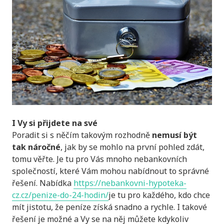
I Vy si přijdete na své
Poradit si s něčím takovým rozhodně
nemusí být
tak náročné
, jak by se mohlo na první pohled zdát,
tomu věřte. Je tu pro Vás mnoho nebankovních
společností, které Vám mohou nabídnout to správné
řešení. Nabídka
https://nebankovni-hypoteka-
cz.cz/penize-do-24-hodin/
je tu pro každého, kdo chce
mít jistotu, že peníze získá snadno a rychle. I takové
řešení je možné a Vy se na něj můžete kdykoliv