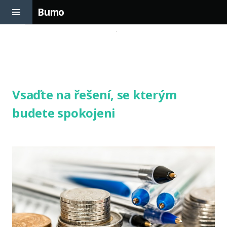
Toggle
Bumo
Sidebar
Skip
to
content
Vsaďte na řešení, se kterým
budete spokojeni