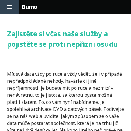
Toggle
Bumo
Sidebar
Skip
to
content
Zajistěte si včas naše služby a
pojistěte se proti nepřízni osudu
Mít svá data vždy po ruce a vždy vědět, že i v případě
nepředpokládané nehody, havárie či jiné
nepříjemnosti, je budete mít po ruce a nezmizí v
nenávratnu, to je jistota, za kterou byste možná
platili zlatem. To, co vám nyní nabídneme, je
spolehlivá
archivace DVD a datových pásek
. Podívejte
se na náš web a uvidíte, jakým způsobem se o vaše
data může postarat společnost, která je na trhu již
více než dvě desítky let. Na koho jiného než právě na