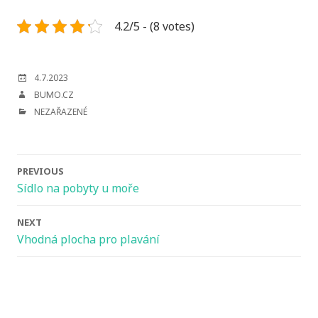
4.2/5 - (8 votes)
POSTED
4.7.2023
ON
AUTHOR
BUMO.CZ
CATEGORIES
NEZAŘAZENÉ
Post
PREVIOUS
navigation
Sídlo na pobyty u moře
NEXT
Vhodná plocha pro plavání