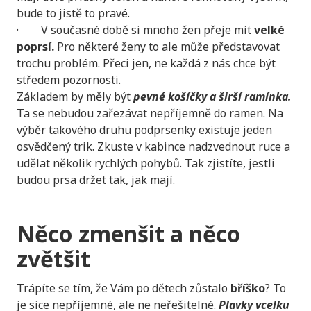
bude to jistě to pravé.
· V současné době si mnoho žen přeje mít
velké
poprsí.
Pro některé ženy to ale může představovat
trochu problém. Přeci jen, ne každá z nás chce být
středem pozornosti.
Základem by měly být
pevné košíčky a širší ramínka.
Ta se nebudou zařezávat nepříjemně do ramen. Na
výběr takového druhu podprsenky existuje jeden
osvědčený trik. Zkuste v kabince nadzvednout ruce a
udělat několik rychlých pohybů. Tak zjistíte, jestli
budou prsa držet tak, jak mají.
Něco zmenšit a něco
zvětšit
Trápíte se tím, že Vám po dětech zůstalo
bříško
? To
je sice nepříjemné, ale ne neřešitelné.
Plavky vcelku