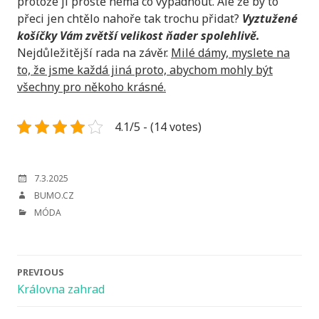
protože jí prostě nemá co vypadnout. Ale že by to
přeci jen chtělo nahoře tak trochu přidat?
Vyztužené
košíčky Vám zvětší velikost ňader spolehlivě.
Nejdůležitější rada na závěr.
Milé dámy, myslete na
to, že jsme každá jiná proto, abychom mohly být
všechny pro někoho krásné.
4.1/5 - (14 votes)
POSTED
7.3.2025
ON
AUTHOR
BUMO.CZ
CATEGORIES
MÓDA
Post
PREVIOUS
navigation
Královna zahrad