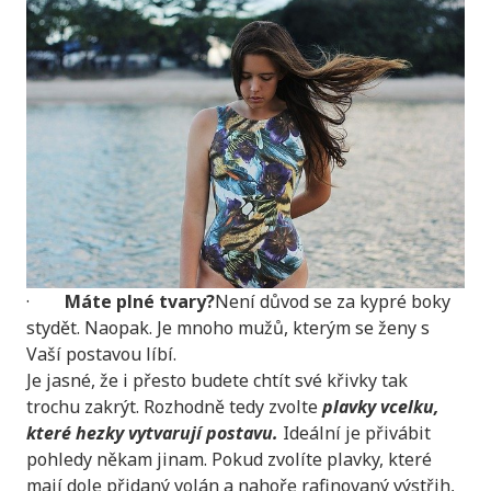
·
Máte plné tvary?
Není důvod se za kypré boky
stydět. Naopak. Je mnoho mužů, kterým se ženy s
Vaší postavou líbí.
Je jasné, že i přesto budete chtít své křivky tak
trochu zakrýt. Rozhodně tedy zvolte
plavky vcelku,
které hezky vytvarují postavu.
Ideální je přivábit
pohledy někam jinam. Pokud zvolíte plavky, které
mají dole přidaný volán a nahoře rafinovaný výstřih,