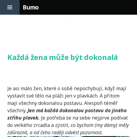
Toggle
Bumo
Sidebar
Skip
to
content
Každá žena může být dokonalá
Je asi málo žen, které o sobě nepochybují, když mají
vystavit své tělo na pláži jen v plavkách. A přitom
mají všechny dokonalou postavu. Alespoň téměř
všechny.
Jen má každá dokonalou postavu do jiného
střihu plavek.
Je potřeba se na sebe nejprve podívat
do velkého zrcadla a zjistit,
co bychom (my dámy) měly
zdůraznit, a od čeho raději odvést pozornost.