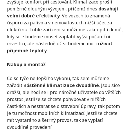
zvyšuje komfort při cestování. Klimatizace prošli
poměrně dlouhým vývojem, přičemž dnes
dosahují
velmi dobré efektivity
. Ve vozech to znamená
úsporu za palivo a v nemovitostech nižší účet za
elektřinu. Tohle zařízení si můžeme zakoupit i domů,
kdy sice budeme muset zaplatit vyšší počáteční
investici, ale následně už si budeme moci
užívat
příjemné teploty
.
Nákup a montáž
Co se týče nejlepšího výkonu, tak sem můžeme
zařadit
nástěnné klimatizace dvoudílné
. Jsou sice
dražší, ale hodí se i pro náročné uživatele do větších
prostor. Jestliže se chcete pohybovat v nižších
částkách a nestarat se o stavební úpravy, tak potom
je tu možnost mobilních klimatizací. Jestliže chcete
mít vystaráno a šetrný provoz, tak se vyplatí
dvoudílné provedení.