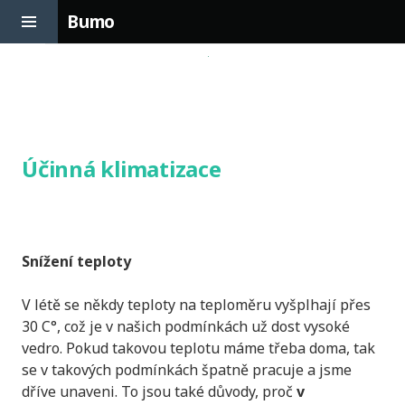
Toggle
Bumo
Sidebar
Skip
to
content
Účinná klimatizace
Snížení teploty
V létě se někdy teploty na teploměru vyšplhají přes
30 C°, což je v našich podmínkách už dost vysoké
vedro. Pokud takovou teplotu máme třeba doma, tak
se v takových podmínkách špatně pracuje a jsme
dříve unaveni. To jsou také důvody, proč
v