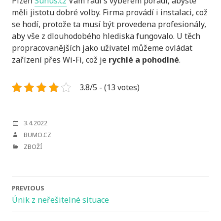
Plzeň
Sunus.cz
Vám rádi s výběrem poradí, abyste
měli jistotu dobré volby. Firma provádí i instalaci, což
se hodí, protože ta musí být provedena profesionály,
aby vše z dlouhodobého hlediska fungovalo. U těch
propracovanějších jako uživatel můžeme ovládat
zařízení přes Wi-Fi, což je
rychlé a pohodlné
.
3.8/5 - (13 votes)
POSTED
3.4.2022
ON
AUTHOR
BUMO.CZ
CATEGORIES
ZBOŽÍ
Post
PREVIOUS
navigation
Únik z neřešitelné situace