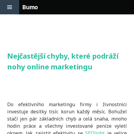
Toggle
Bumo
Sidebar
Skip
to
content
Nejčastější chyby, které podráží
nohy online marketingu
Do efektivního marketingu firmy i živnostníci
investuje desítky tisíc korun každý měsíc. Bohužel
stačí jen pár základních chyb a celá snaha, mnoho
hodin práce a všechny investované peníze vyletí
oknem. Jak zajistit efektivitu se
SEOlight
je velice