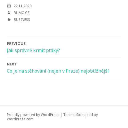
POSTED
22.11.2020
ON
AUTHOR
BUMO.CZ
CATEGORIES
BUSINESS
Post
PREVIOUS
navigation
Jak správně krmit ptáky?
NEXT
Co je na stěhování (nejen v Praze) nejobtížnější
Proudly powered by WordPress
|
Theme: Sidespied by
WordPress.com
.