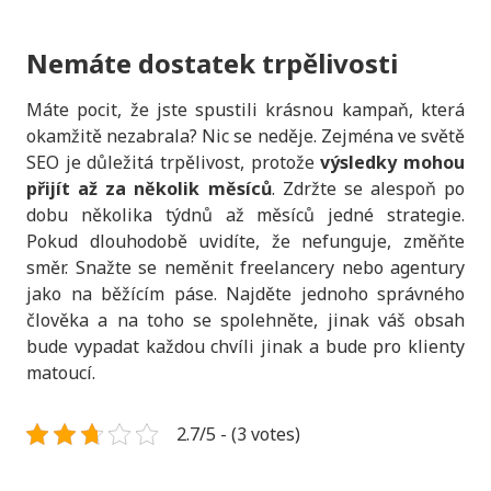
Nemáte dostatek trpělivosti
Máte pocit, že jste spustili krásnou kampaň, která
okamžitě nezabrala? Nic se neděje. Zejména ve světě
SEO je důležitá trpělivost, protože
výsledky mohou
přijít až za několik měsíců
. Zdržte se alespoň po
dobu několika týdnů až měsíců jedné strategie.
Pokud dlouhodobě uvidíte, že nefunguje, změňte
směr. Snažte se neměnit freelancery nebo agentury
jako na běžícím páse. Najděte jednoho správného
člověka a na toho se spolehněte, jinak váš obsah
bude vypadat každou chvíli jinak a bude pro klienty
matoucí.
2.7/5 - (3 votes)