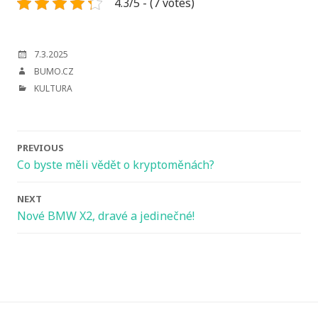
4.3/5 - (7 votes)
POSTED
7.3.2025
ON
AUTHOR
BUMO.CZ
CATEGORIES
KULTURA
Post
PREVIOUS
navigation
Co byste měli vědět o kryptoměnách?
NEXT
Nové BMW X2, dravé a jedinečné!