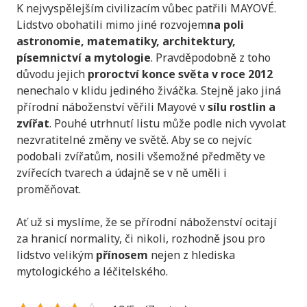
K nejvyspělejším civilizacím vůbec patřili MAYOVÉ.
Lidstvo obohatili mimo jiné rozvojem
na poli
astronomie, matematiky, architektury,
písemnictví a mytologie
. Pravděpodobně z toho
důvodu jejich
proroctví konce světa v roce 2012
nenechalo v klidu jediného živáčka. Stejně jako jiná
přírodní náboženství věřili Mayové v
sílu rostlin a
zvířat
. Pouhé utrhnutí listu může podle nich vyvolat
nezvratitelné změny ve světě. Aby se co nejvíc
podobali zvířatům, nosili všemožné předměty ve
zvířecích tvarech a údajně se v ně uměli i
proměňovat.
Ať už si myslíme, že se přírodní náboženství ocitají
za hranicí normality, či nikoli, rozhodně jsou pro
lidstvo velikým
přínosem
nejen z hlediska
mytologického a léčitelského.