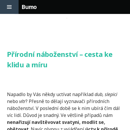
Toggle
Bumo
Sidebar
Skip
to
content
Přírodní náboženství – cesta ke
klidu a míru
Napadlo by Vás někdy uctívat například
dub, slepici
nebo
vítr
? Přesně to dělají vyznavači přírodních
náboženství. V poslední době se k nim ubírá čím dál
víc lidí. Důvod je snadný. Ve většině případů nám
nenařizují navštěvovat svatyni, modlit se,
obětovat
. Navíc plynou z vyjádření
úcty k přírodě
,