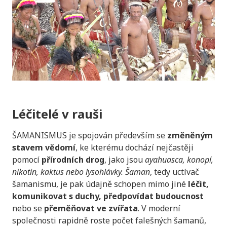
Léčitelé v rauši
ŠAMANISMUS je spojován především se
změněným
stavem vědomí
, ke kterému dochází nejčastěji
pomocí
přírodních drog
, jako jsou
ayahuasca, konopí,
nikotin, kaktus nebo lysohlávky. Šaman
, tedy uctívač
šamanismu, je pak údajně schopen mimo jiné
léčit,
komunikovat s duchy, předpovídat budoucnost
nebo se
přeměňovat ve zvířata
. V moderní
společnosti rapidně roste počet falešných šamanů,