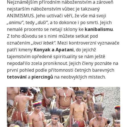
Nejznámějším přírodním náboženstvím a zároveň
nejstarším náboženstvím vůbec je takzvaný
ANIMISMUS
.
Jeho uctívači věří, že vše má svoji
„animu“
, tedy
„duši“
, a to dokonce i po smrti. Jejich
nemalé procento se netají sklony ke
kanibalismu
.
Z toho důvodu se s nimi můžete setkat pod
označením
„lovci lebek“
. Mezi kontroverzní vyznavače
patří kmeny
Konyak a Apatani
, do jejichž
tajemstvím opředené spirituality se nám ještě
nepodařilo zcela proniknout. Jejich členy poznáte na
první pohled podle přítomnosti četných barevných
tetování
a
piercingů
na neobvyklých místech.