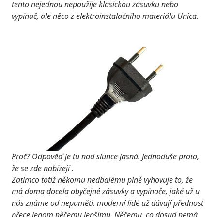
tento nejednou nepoužije klasickou zásuvku nebo
vypínač, ale něco z elektroinstalačního materiálu Unica.
Proč? Odpověď je tu nad slunce jasná. Jednoduše proto,
že se zde nabízejí
.
Zatímco totiž někomu nedbalému plně vyhovuje to, že
má doma docela obyčejné zásuvky a vypínače, jaké už u
nás známe od nepaměti, moderní lidé už dávají přednost
přece jenom něčemu lepšímu. Něčemu, co dosud nemá