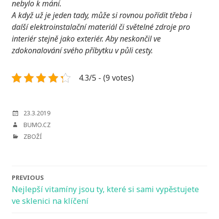
nebylo k mání.
A když už je jeden tady, může si rovnou pořídit třeba i
další elektroinstalační materiál či světelné zdroje pro
interiér stejně jako exteriér. Aby neskončil ve
zdokonalování svého příbytku v půli cesty.
4.3/5 - (9 votes)
POSTED
23.3.2019
ON
AUTHOR
BUMO.CZ
CATEGORIES
ZBOŽÍ
Post
PREVIOUS
navigation
Nejlepší vitamíny jsou ty, které si sami vypěstujete
ve sklenici na klíčení