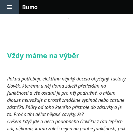
Toggle
Bumo
Sidebar
Skip
to
content
Vždy máme na výběr
Pokud potřebuje elektřinu nějaký docela obyčejný, tuctový
člověk, kterému u něj doma záleží především na
funkčnosti a vše ostatní je pro něj podružné, o ničem
dlouze neuvažuje a prostě zmáčkne vypínač nebo zasune
zástrčku šňůry od toho kterého přístroje do zásuvky a je
to. Proč s tím dělat nějaké cavyky, že?
Ovšem když jde o něco podobného člověku z řad lepších
lidí, někomu, komu záleží nejen na pouhé funkčnosti, pak