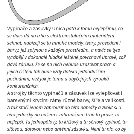
Vypínače a zásuvky Unica
patří k tomu nejlepšímu, co
se dnes dá na trhu s elektroinstalačním materiálem
sehnat, nabízejí se tu mnohé modely, tvary, provedení i
barvy, jež splynou s každým prostředím, a navíc se tyto
vyrábějí v dokonalé hladké leštěné povrchové úpravě, což
dává záruku, že se na nich nebude usazovat prach a
jejich čištění tak bude vždy daleko jednodušším
počínáním, než jak je tomu u obyčejných výrobků
konkurenčních.
A
strojky těchto vypínačů a zásuvek lze vylepšovat i
barevnými krycími rámy různé barvy, šíře a velikosti
.
A tak stačí jenom zabrousit do této nabídky a zvolit si u
této jedničky na našem i zahraničním trhu to pravé, to
nejlepší. Tu jednopólový, tu křížový a tu sériový vypínač, tu
síťovou, datovou nebo anténní zásuvku. Není tu nic, co by